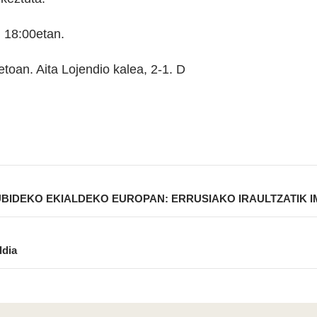
 18:00etan.
etoan. Aita Lojendio kalea, 2-1. D
IDEKO EKIALDEKO EUROPAN: ERRUSIAKO IRAULTZATIK I
ldia