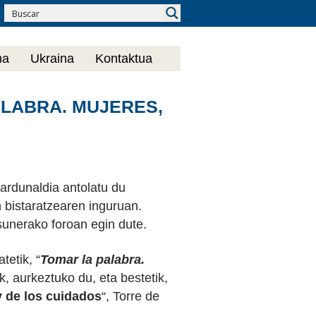
na
Ukraina
Kontaktua
ALABRA. MUJERES,
ardunaldia antolatu du
 bistaratzearen inguruan.
nerako foroan egin dute.
tetik, “
Tomar la palabra.
k, aurkeztuko du, eta bestetik,
y de los cuidados
“, Torre de