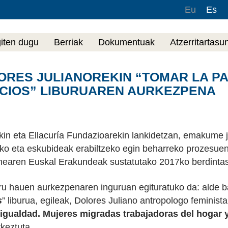
Eu
Es
giten dugu
Berriak
Dokumentuak
Atzerritartasu
ORES JULIANOREKIN “TOMAR LA P
NCIOS” LIBURUAREN AURKEZPENA
ekin eta Ellacuría Fundazioarekin lankidetzan, emakume j
ko eta eskubideak erabiltzeko egin beharreko prozesuen
ren Euskal Erakundeak sustatutako 2017ko berdintasu
ru hauen aurkezpenaren inguruan egituratuko da: alde ba
s
” liburua, egileak, Dolores Juliano antropologo feminista
)igualdad. Mujeres migradas trabajadoras del hogar 
keztuta.