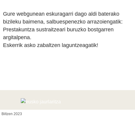
Gure webgunean eskuragarri dago aldi baterako
bizileku baimena, salbuespenezko arrazoiengatik:
Prestakuntza sustraitzeari buruzko bostgarren
argitalpena.
Eskerrik asko zabaltzen laguntzeagatik!
Biltzen 2023