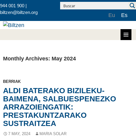
944 001 900 |
biltzen@biltzen.org
Eu
Es
Skip to content
Monthly Archives: May 2024
BERRIAK
ALDI BATERAKO BIZILEKU-
BAIMENA, SALBUESPENEZKO
ARRAZOIENGATIK:
PRESTAKUNTZARAKO
SUSTRAITZEA
7 MAY, 2024
MARIA SOLAR