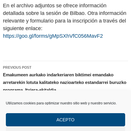
En el archivo adjuntos se ofrece información
detallada sobre la sesión de Bilbao. Otra información
relevante y formulario para la inscripción a través del
siguiente enlace:
https://goo.gl/forms/gMpSXhVfC056MavF2
Post
PREVIOUS POST
navigation
Emakumeen aurkako indarkeriaren biktimei emandako
arretarekin lotuta kalitateko nazioarteko estandarrei buruzko
programa. Itxiera-ekitaldia
Utilizamos cookies para optimizar nuestro sitio web y nuestro servicio.
NEXT POST
Biltzenek Heriotza hainbat kulturatan gaia oinarri duen
mahai-inguruan hartu du parte
ACEPTO