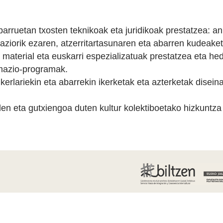
parruetan txosten teknikoak eta juridikoak prestatzea: an
aziorik ezaren, atzerritartasunaren eta abarren kudeaket
 material eta euskarri espezializatuak prestatzea eta he
rmazio-programak.
ikerlariekin eta abarrekin ikerketak eta azterketak disei
en eta gutxiengoa duten kultur kolektiboetako hizkuntza