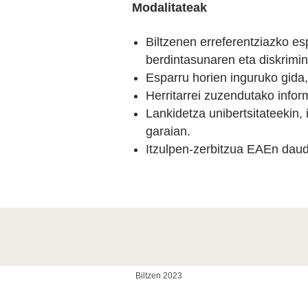
Modalitateak
Biltzenen erreferentziazko es
berdintasunaren eta diskrimin
Esparru horien inguruko gida,
Herritarrei zuzendutako info
Lankidetza unibertsitateekin, 
garaian.
Itzulpen-zerbitzua EAEn daud
Biltzen 2023