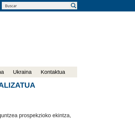
na
Ukraina
Kontaktua
ALIZATUA
guntzea prospekzioko ekintza,