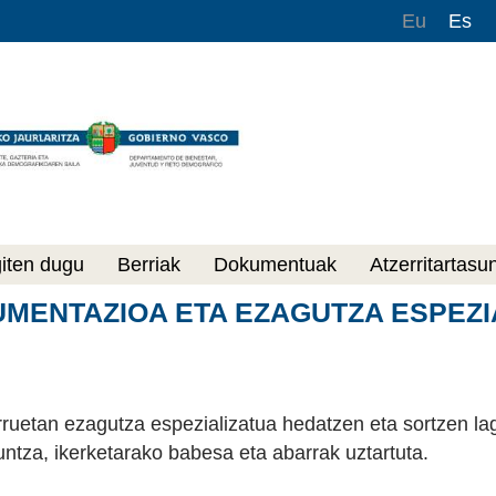
Eu
Es
giten dugu
Berriak
Dokumentuak
Atzerritartasu
UMENTAZIOA ETA EZAGUTZA ESPEZI
rruetan ezagutza espezializatua hedatzen eta sortzen la
ntza, ikerketarako babesa eta abarrak uztartuta.