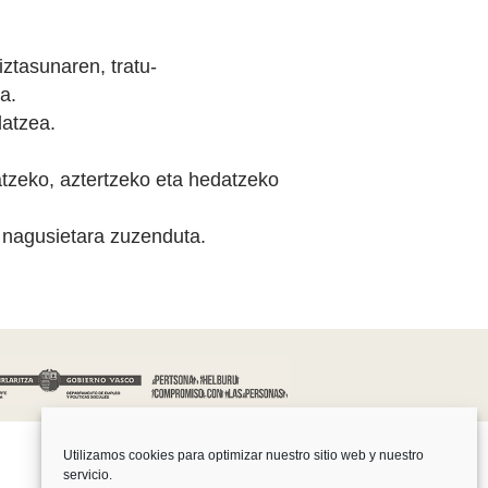
iztasunaren, tratu-
a.
datzea.
natzeko, aztertzeko eta hedatzeko
 nagusietara zuzenduta.
Utilizamos cookies para optimizar nuestro sitio web y nuestro
servicio.