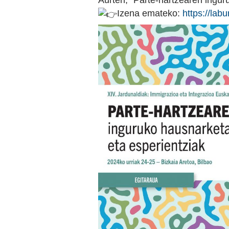
Aurten, “Parte-hartzearen ingur
Izena emateko:
https://labu