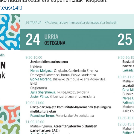
uko hausnarketak eta esperientziak” lelopean.
r.eus/14IJ