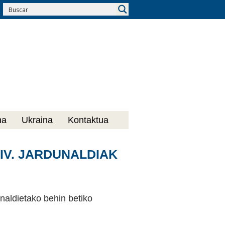
na
Ukraina
Kontaktua
IV. JARDUNALDIAK
naldietako behin betiko