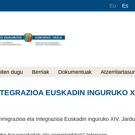
Eu
Es
giten dugu
Berriak
Dokumentuak
Atzerritartasu
NTEGRAZIOA EUSKADIN INGURUKO X
migrazioa eta Integrazioa Euskadin inguruko XIV. Jardu