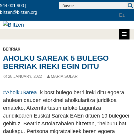
944 001 900 |
biltzen@biltzen.org
Eu
Skip to content
BERRIAK
AHOLKU SAREAK 5 BULEGO
BERRIAK IREKI EGIN DITU
28 JANUARY, 2022
MARIA SOLAR
#AholkuSarea
-k bost bulego berri ireki ditu egoera
ahulean dauden etorkinei aholkularitza juridikoa
emateko, Atzerritartasun arloko Laguntza
Juridikoaren Euskal Sareak EAEn dituen 19 bulegoei
gehituz. Beatriz Artolazabalen hitzetan, “helburu bat
daukagu. Pertsona migratzaileek beren egoera