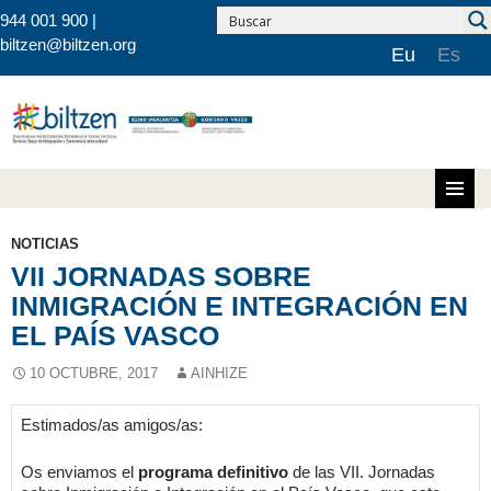
944 001 900 |
biltzen@biltzen.org
Eu
Es
Saltar al contenido
NOTICIAS
VII JORNADAS SOBRE
INMIGRACIÓN E INTEGRACIÓN EN
EL PAÍS VASCO
10 OCTUBRE, 2017
AINHIZE
Estimados/as amigos/as:
Os enviamos el
programa definitivo
de las VII. Jornadas