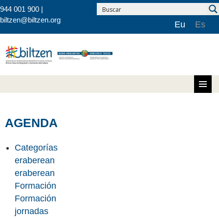
944 001 900 |
biltzen@biltzen.org
Eu
Es
Saltar al contenido
AGENDA
Categorías
eraberean
eraberean
Formación
Formación
jornadas